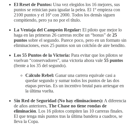
El Reset de Puntos:
Una vez elegidos los 16 mejores, sus
puntos se reinician para igualar la pelea. El 1º empieza con
2100 puntos y el 16º con 2000. Todos los demás siguen
compitiendo, pero ya no por el título.
La Ventaja del Campeón Regular:
El piloto que mejor lo
haga en las primeras 26 carreras recibe un “bonus” de
25
puntos
sobre el segundo. Parece poco, pero en un formato sin
eliminaciones, esos 25 puntos son un colchón de aire bendito.
Los 55 Puntos de la Victoria:
Para evitar que los pilotos se
vuelvan “conservadores”, una victoria ahora vale
55 puntos
(frente a los 35 del segundo).
Cálculo Rebel:
Ganar una carrera equivale casi a
quedar segundo y sumar todos los puntos de las dos
etapas previas. Es un incentivo brutal para arriesgar en
la última vuelta.
Sin Red de Seguridad (No hay eliminaciones):
A diferencia
de años anteriores,
The Chase no tiene rondas de
eliminación
. Los 16 pilotos compiten las 10 carreras finales.
El que tenga más puntos tras la última bandera a cuadros, se
lleva la Copa.