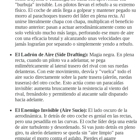
"burbuja" invisible. Los pilotos llevan el rebufo a su extremo
físico. El coche de atrás llega a golpear y mantener pegado su
morro al parachoques trasero del líder en plena recta. Al
unirse literalmente chapa con chapa, multiplican el beneficio
mutuo anterior: pasan a actuar aerodinámicamente como un
solo vehículo mucho más largo, perforando ese muro de aire
con una eficacia brutal y alcanzando unas velocidades que
jamás lograrían por separado o simplemente yendo a rebufo.
El Ladrón de Aire (Side Drafting):
Magia negra. En plena
recta, cuando un piloto va a adelantar, se pega
milimétricamente al lateral trasero del rival con sus ruedas
delanteras. Con este movimiento, desvía y "vuelca" todo el
aire sucio directamente sobre la parte trasera (alerón, ruedas
traseras) del otro coche. Esto actúa como un paracaídas
invisible: aumenta bruscamente la resistencia al viento del
rival, frenándolo y permitiendo al atacante salir disparado
hacia adelante.
El Enemigo Invisible (Aire Sucio):
El lado oscuro de la
aerodinámica. Ir detrás de otro coche es genial en las rectas,
pero una pesadilla en las curvas. El coche líder deja una estela
de aire turbulento y desordenado. Si vas justo detrás en pleno
giro, tu alerón delantero se queda sin "aire limpio" para
empujar el morro contra el asfalto. Pierdes el agarre