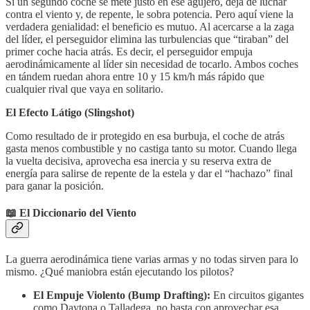
Si un segundo coche se mete justo en ese agujero, deja de luchar
contra el viento y, de repente, le sobra potencia. Pero aquí viene la
verdadera genialidad: el beneficio es mutuo. Al acercarse a la zaga
del líder, el perseguidor elimina las turbulencias que “tiraban” del
primer coche hacia atrás. Es decir, el perseguidor empuja
aerodinámicamente al líder sin necesidad de tocarlo. Ambos coches
en tándem ruedan ahora entre 10 y 15 km/h más rápido que
cualquier rival que vaya en solitario.
El Efecto Látigo (Slingshot)
Como resultado de ir protegido en esa burbuja, el coche de atrás
gasta menos combustible y no castiga tanto su motor. Cuando llega
la vuelta decisiva, aprovecha esa inercia y su reserva extra de
energía para salirse de repente de la estela y dar el “hachazo” final
para ganar la posición.
📖
El Diccionario del Viento
La guerra aerodinámica tiene varias armas y no todas sirven para lo
mismo. ¿Qué maniobra están ejecutando los pilotos?
El Empuje Violento (Bump Drafting):
En circuitos gigantes
como Daytona o Talladega, no basta con aprovechar esa