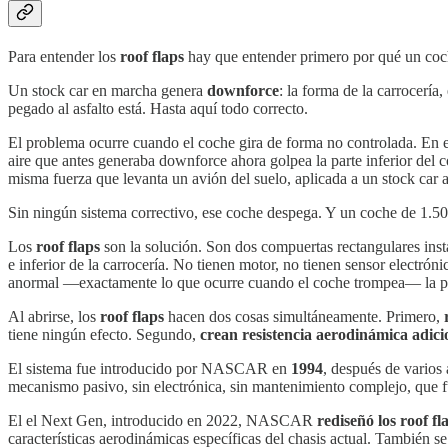
Para entender los
roof flaps
hay que entender primero por qué un co
Un stock car en marcha genera
downforce
: la forma de la carrocería
pegado al asfalto está. Hasta aquí todo correcto.
El problema ocurre cuando el coche gira de forma no controlada. En el
aire que antes generaba downforce ahora golpea la parte inferior del 
misma fuerza que levanta un avión del suelo, aplicada a un stock car a
Sin ningún sistema correctivo, ese coche despega. Y un coche de 1.50
Los
roof flaps
son la solución. Son dos compuertas rectangulares insta
e inferior de la carrocería. No tienen motor, no tienen sensor electrón
anormal —exactamente lo que ocurre cuando el coche trompea— la presi
Al abrirse, los
roof flaps
hacen dos cosas simultáneamente. Primero,
tiene ningún efecto. Segundo,
crean resistencia aerodinámica adici
El sistema fue introducido por NASCAR en
1994
, después de varios
mecanismo pasivo, sin electrónica, sin mantenimiento complejo, que fu
El el Next Gen, introducido en 2022, NASCAR
rediseñó los roof fl
características aerodinámicas específicas del chasis actual. También s