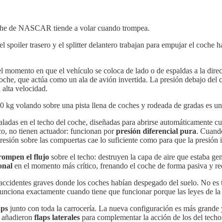
che de NASCAR tiende a volar cuando trompea.
, el spoiler trasero y el splitter delantero trabajan para empujar el coc
 momento en que el vehículo se coloca de lado o de espaldas a la direc
coche, que actúa como un ala de avión invertida. La presión debajo del 
 alta velocidad.
0 kg volando sobre una pista llena de coches y rodeada de gradas es una
ladas en el techo del coche, diseñadas para abrirse automáticamente cuan
ico, no tienen actuador: funcionan por
presión diferencial pura
. Cuando
ón sobre las compuertas cae lo suficiente como para que la presión int
rompen el flujo
sobre el techo: destruyen la capa de aire que estaba ge
onal
en el momento más crítico, frenando el coche de forma pasiva y red
 accidentes graves donde los coches habían despegado del suelo. No es 
nciona exactamente cuando tiene que funcionar porque las leyes de la f
aps
junto con toda la carrocería. La nueva configuración es más grande y
e añadieron
flaps laterales
para complementar la acción de los del techo