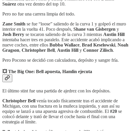
Suárez
otra vez dentro del top 10.
Pero no fue una carrera limpia del todo.
Zane Smith
se fue “loose” saliendo de la curva 1 y golpeó el muro
interior en la vuelta 41. Poco después,
Shane van Gisbergen
y
Josh Berry
se tocaron saliendo de la curva 3 mientras
Austin Hill
intentaba hacer tres en paralelo. Este accidente acabó implicando a
nueve coches, entre ellos
Bubba Wallace
,
Brad Keselowski
,
Noah
Gragson
,
Christopher Bell
,
Austin Hill
y
Connor Zilisch
.
Pero Pocono se decidió con calculadora, depósito y sangre fría.
💥 The Big One: Bell apuesta, Hamlin ejecuta
El último stint fue una partida de ajedrez con los depósitos.
Christopher Bell
venía tocado físicamente tras el accidente de
Michigan, con una fractura en la muñeca izquierda, y aun así su
equipo se lanzó a una apuesta agresiva de combustible. El
#20
se
colocó delante y trató de llevar el coche hasta el final con una
estrategia al límite.