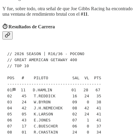
Y fue, sobre todo, otra señal de que Joe Gibbs Racing ha encontrado
una ventana de rendimiento brutal con el
#11
.
⏱️ Resultados de Carrera
// 2026 SEASON | R16/36 - POCONO

// GREAT AMERICAN GETAWAY 400

// TOP 10

POS   #    PILOTO          SAL  VL  PTS

---------------------------------------

01🏁  11   D.HAMLIN        01   28   67

02    45   T.REDDICK       16   24   35

03    24   W.BYRON         09    0   38

04    42   J.H.NEMECHEK    08   42   41

05    05   K.LARSON        02   24   41

06    43   E.JONES         07    1   41

07    17   C.BUESCHER      06    0   37

08    01   R.CHASTAIN      24    0   34
