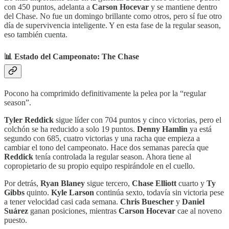
con 450 puntos, adelanta a
Carson Hocevar
y se mantiene dentro
del Chase. No fue un domingo brillante como otros, pero sí fue otro
día de supervivencia inteligente. Y en esta fase de la regular season,
eso también cuenta.
📊 Estado del Campeonato: The Chase
Pocono ha comprimido definitivamente la pelea por la “regular
season”.
Tyler Reddick
sigue líder con 704 puntos y cinco victorias, pero el
colchón se ha reducido a solo 19 puntos.
Denny Hamlin
ya está
segundo con 685, cuatro victorias y una racha que empieza a
cambiar el tono del campeonato. Hace dos semanas parecía que
Reddick
tenía controlada la regular season. Ahora tiene al
copropietario de su propio equipo respirándole en el cuello.
Por detrás,
Ryan Blaney
sigue tercero,
Chase Elliott
cuarto y
Ty
Gibbs
quinto.
Kyle Larson
continúa sexto, todavía sin victoria pese
a tener velocidad casi cada semana.
Chris Buescher
y
Daniel
Suárez
ganan posiciones, mientras
Carson Hocevar
cae al noveno
puesto.