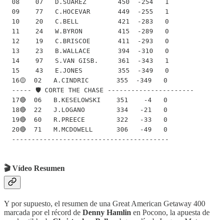
08    07   D.SUÁREZ        450  -254   1

09    77   C.HOCEVAR       449  -255   1

10    20   C.BELL          421  -283   0

11    24   W.BYRON         415  -289   0

12    19   C.BRISCOE       411  -293   0

13    23   B.WALLACE       394  -310   0

14    97   S.VAN GISB.     361  -343   1

15    43   E.JONES         355  -349   0

16🟡  02   A.CINDRIC       355  -349   0

----- 🛡️ CORTE THE CHASE ----------------------

17🔴  06   B.KESELOWSKI    351    -4   0

18🔴  22   J.LOGANO        334   -21   0

19🔴  60   R.PREECE        322   -33   0

20🔴  71   M.MCDOWELL      306   -49   0

----------------------------------------
🎬 Vídeo Resumen
Y por supuesto, el resumen de una Great American Getaway 400
marcada por el récord de
Denny Hamlin
en Pocono, la apuesta de