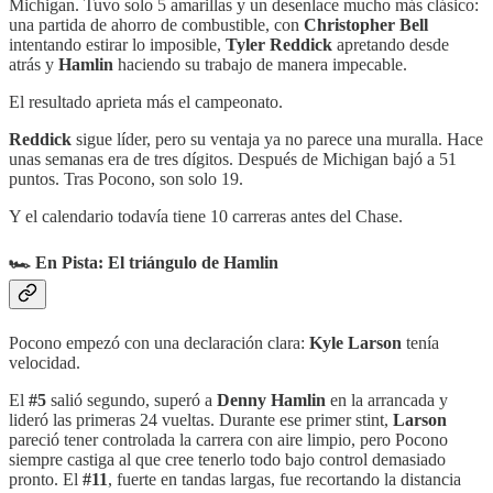
Michigan. Tuvo solo 5 amarillas y un desenlace mucho más clásico:
una partida de ahorro de combustible, con
Christopher Bell
intentando estirar lo imposible,
Tyler Reddick
apretando desde
atrás y
Hamlin
haciendo su trabajo de manera impecable.
El resultado aprieta más el campeonato.
Reddick
sigue líder, pero su ventaja ya no parece una muralla. Hace
unas semanas era de tres dígitos. Después de Michigan bajó a 51
puntos. Tras Pocono, son solo 19.
Y el calendario todavía tiene 10 carreras antes del Chase.
🏎️ En Pista: El triángulo de Hamlin
Pocono empezó con una declaración clara:
Kyle Larson
tenía
velocidad.
El
#5
salió segundo, superó a
Denny Hamlin
en la arrancada y
lideró las primeras 24 vueltas. Durante ese primer stint,
Larson
pareció tener controlada la carrera con aire limpio, pero Pocono
siempre castiga al que cree tenerlo todo bajo control demasiado
pronto. El
#11
, fuerte en tandas largas, fue recortando la distancia