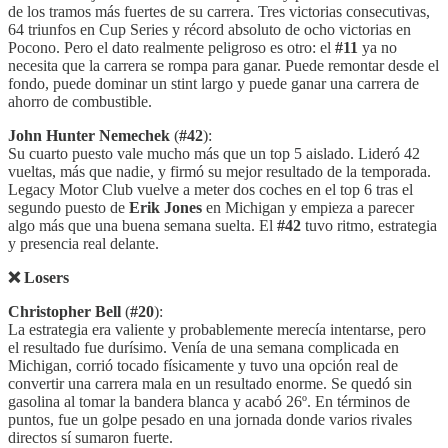
de los tramos más fuertes de su carrera. Tres victorias consecutivas,
64 triunfos en Cup Series y récord absoluto de ocho victorias en
Pocono. Pero el dato realmente peligroso es otro: el
#11
ya no
necesita que la carrera se rompa para ganar. Puede remontar desde el
fondo, puede dominar un stint largo y puede ganar una carrera de
ahorro de combustible.
John Hunter Nemechek
(
#42
):
Su cuarto puesto vale mucho más que un top 5 aislado. Lideró 42
vueltas, más que nadie, y firmó su mejor resultado de la temporada.
Legacy Motor Club vuelve a meter dos coches en el top 6 tras el
segundo puesto de
Erik Jones
en Michigan y empieza a parecer
algo más que una buena semana suelta. El
#42
tuvo ritmo, estrategia
y presencia real delante.
❌ Losers
Christopher Bell
(
#20
):
La estrategia era valiente y probablemente merecía intentarse, pero
el resultado fue durísimo. Venía de una semana complicada en
Michigan, corrió tocado físicamente y tuvo una opción real de
convertir una carrera mala en un resultado enorme. Se quedó sin
gasolina al tomar la bandera blanca y acabó 26º. En términos de
puntos, fue un golpe pesado en una jornada donde varios rivales
directos sí sumaron fuerte.