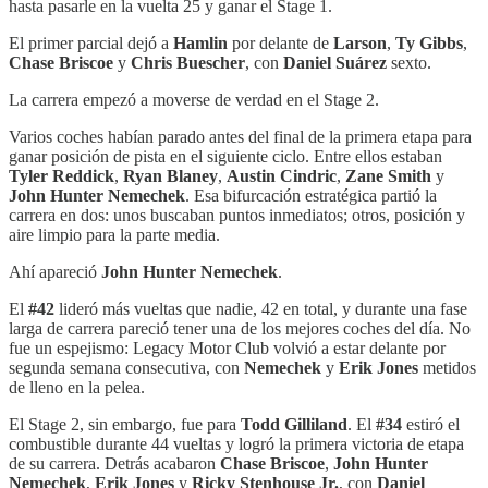
hasta pasarle en la vuelta 25 y ganar el Stage 1.
El primer parcial dejó a
Hamlin
por delante de
Larson
,
Ty Gibbs
,
Chase Briscoe
y
Chris Buescher
, con
Daniel Suárez
sexto.
La carrera empezó a moverse de verdad en el Stage 2.
Varios coches habían parado antes del final de la primera etapa para
ganar posición de pista en el siguiente ciclo. Entre ellos estaban
Tyler Reddick
,
Ryan Blaney
,
Austin Cindric
,
Zane Smith
y
John Hunter Nemechek
. Esa bifurcación estratégica partió la
carrera en dos: unos buscaban puntos inmediatos; otros, posición y
aire limpio para la parte media.
Ahí apareció
John Hunter Nemechek
.
El
#42
lideró más vueltas que nadie, 42 en total, y durante una fase
larga de carrera pareció tener una de los mejores coches del día. No
fue un espejismo: Legacy Motor Club volvió a estar delante por
segunda semana consecutiva, con
Nemechek
y
Erik Jones
metidos
de lleno en la pelea.
El Stage 2, sin embargo, fue para
Todd Gilliland
. El
#34
estiró el
combustible durante 44 vueltas y logró la primera victoria de etapa
de su carrera. Detrás acabaron
Chase Briscoe
,
John Hunter
Nemechek
,
Erik Jones
y
Ricky Stenhouse Jr.
, con
Daniel