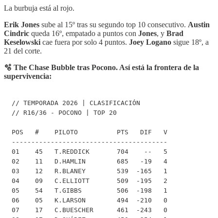
La burbuja está al rojo.
Erik Jones
sube al 15º tras su segundo top 10 consecutivo.
Austin
Cindric
queda 16º, empatado a puntos con
Jones
, y
Brad
Keselowski
cae fuera por solo 4 puntos.
Joey Logano
sigue 18º, a
21 del corte.
🫧 The Chase Bubble tras Pocono. Así está la frontera de la
supervivencia:
// TEMPORADA 2026 | CLASIFICACIÓN

// R16/36 - POCONO | TOP 20

POS   #    PILOTO          PTS   DIF   V

----------------------------------------

01    45   T.REDDICK       704    --   5

02    11   D.HAMLIN        685   -19   4

03    12   R.BLANEY        539  -165   1

04    09   C.ELLIOTT       509  -195   2

05    54   T.GIBBS         506  -198   1

06    05   K.LARSON        494  -210   0

07    17   C.BUESCHER      461  -243   0
