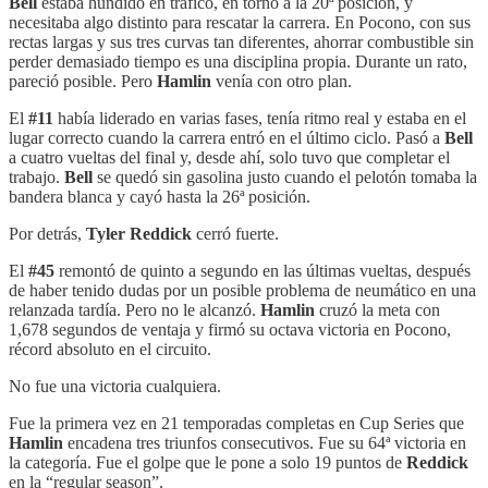
Bell
estaba hundido en tráfico, en torno a la 20ª posición, y
necesitaba algo distinto para rescatar la carrera. En Pocono, con sus
rectas largas y sus tres curvas tan diferentes, ahorrar combustible sin
perder demasiado tiempo es una disciplina propia. Durante un rato,
pareció posible. Pero
Hamlin
venía con otro plan.
El
#11
había liderado en varias fases, tenía ritmo real y estaba en el
lugar correcto cuando la carrera entró en el último ciclo. Pasó a
Bell
a cuatro vueltas del final y, desde ahí, solo tuvo que completar el
trabajo.
Bell
se quedó sin gasolina justo cuando el pelotón tomaba la
bandera blanca y cayó hasta la 26ª posición.
Por detrás,
Tyler Reddick
cerró fuerte.
El
#45
remontó de quinto a segundo en las últimas vueltas, después
de haber tenido dudas por un posible problema de neumático en una
relanzada tardía. Pero no le alcanzó.
Hamlin
cruzó la meta con
1,678 segundos de ventaja y firmó su octava victoria en Pocono,
récord absoluto en el circuito.
No fue una victoria cualquiera.
Fue la primera vez en 21 temporadas completas en Cup Series que
Hamlin
encadena tres triunfos consecutivos. Fue su 64ª victoria en
la categoría. Fue el golpe que le pone a solo 19 puntos de
Reddick
en la “regular season”.