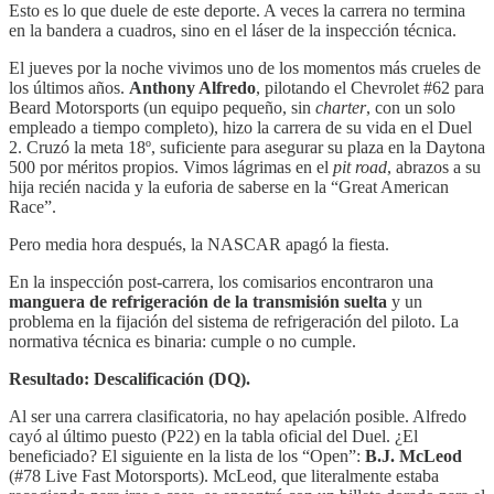
Esto es lo que duele de este deporte. A veces la carrera no termina
en la bandera a cuadros, sino en el láser de la inspección técnica.
El jueves por la noche vivimos uno de los momentos más crueles de
los últimos años.
Anthony Alfredo
, pilotando el Chevrolet #62 para
Beard Motorsports (un equipo pequeño, sin
charter
, con un solo
empleado a tiempo completo), hizo la carrera de su vida en el Duel
2. Cruzó la meta 18º, suficiente para asegurar su plaza en la Daytona
500 por méritos propios. Vimos lágrimas en el
pit road
, abrazos a su
hija recién nacida y la euforia de saberse en la “Great American
Race”.
Pero media hora después, la NASCAR apagó la fiesta.
En la inspección post-carrera, los comisarios encontraron una
manguera de refrigeración de la transmisión suelta
y un
problema en la fijación del sistema de refrigeración del piloto. La
normativa técnica es binaria: cumple o no cumple.
Resultado: Descalificación (DQ).
Al ser una carrera clasificatoria, no hay apelación posible. Alfredo
cayó al último puesto (P22) en la tabla oficial del Duel. ¿El
beneficiado? El siguiente en la lista de los “Open”:
B.J. McLeod
(#78 Live Fast Motorsports). McLeod, que literalmente estaba