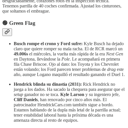
desgraciadamente, corazones rotos en la inspección técnica.
Tenemos parrilla de 40 coches confirmada. Ajustad los cinturones,
que soltamos el embrague.
🟢 Green Flag
Busch rompe el crono y Ford sufre:
Kyle Busch ha dejado
claro que quiere romper su mala racha. El de RCR marcó un
49.006s
el miércoles, la vuelta más rápida de la era
Next Gen
en Daytona, llevándose la
Pole
. Le acompañará en primera
fila Chase Briscoe. Ojo al dato: los Toyota y los Chevrolet
están volando; los Ford parecen tener problemas de
drag
este
año, aunque Logano maquilló el resultado ganando el Duel 1.
Hendrick blinda su dinastía (2031):
Rick Hendrick no
juega a los dados. Ha sacado la chequera para asegurar que el
setup
ganador no se toca.
Kyle Larson
y su ingeniero jefe,
Cliff Daniels
, han renovado por cinco años más. El
patrocinador HendrickCars.com también sigue a bordo.
Estamos hablando de la dupla más letal de la parrilla actual;
tener estabilidad laboral hasta la próxima década es una
amenaza directa al resto de equipos.