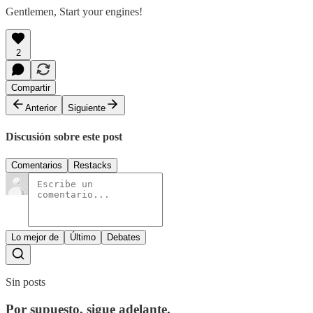
Gentlemen, Start your engines!
2
Compartir
Anterior
Siguiente
Discusión sobre este post
Comentarios
Restacks
Lo mejor de
Último
Debates
Sin posts
Por supuesto, sigue adelante.