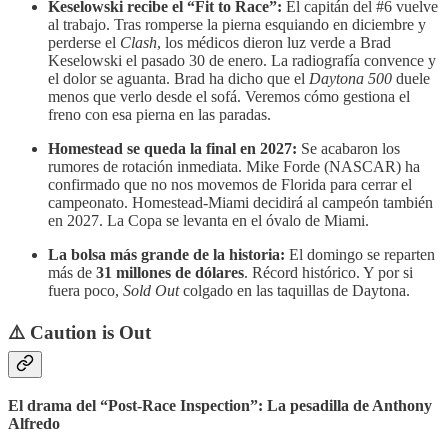
Keselowski recibe el “Fit to Race”:
El capitán del #6 vuelve
al trabajo. Tras romperse la pierna esquiando en diciembre y
perderse el
Clash
, los médicos dieron luz verde a Brad
Keselowski el pasado 30 de enero. La radiografía convence y
el dolor se aguanta. Brad ha dicho que el
Daytona 500
duele
menos que verlo desde el sofá. Veremos cómo gestiona el
freno con esa pierna en las paradas.
Homestead se queda la final en 2027:
Se acabaron los
rumores de rotación inmediata. Mike Forde (NASCAR) ha
confirmado que no nos movemos de Florida para cerrar el
campeonato. Homestead-Miami decidirá al campeón también
en 2027. La Copa se levanta en el óvalo de Miami.
La bolsa más grande de la historia:
El domingo se reparten
más de
31 millones de dólares
. Récord histórico. Y por si
fuera poco,
Sold Out
colgado en las taquillas de Daytona.
⚠️ Caution is Out
El drama del “Post-Race Inspection”: La pesadilla de Anthony
Alfredo