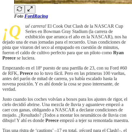
Foto
FordRacing
¡Q
ué carrera!
El Cook Out Clash de la NASCAR Cup
Series en Bowman Gray Stadium (la carrera de
exhibición que arranca el año en la NASCAR), nos ha
dejado una de esas jornadas para el recuerdo. Unas condiciones de
pista que viraron del seco al empapado en cuestión de minutos,
fueron el caldo de cultivo perfecto para que un piloto como
Ryan
Preece
se luciera.
Empezando en el 18º puesto de una parrilla de 23, con su Ford #60
de RFK,
Preece
no lo tuvo fácil. Pero en las primeras 100 vueltas,
antes del parón de mitad de carrera, ya había escalado hasta la
novena posición. Y es ahí donde la cosa se puso interesante, de
verdad.
Justo cuando los coches volvían a boxes para los ajustes de rigor, el
cielo decidió abrirse. Una mezcla de lluvia y aguanieve empezó a
caer con ganas, obligando a NASCAR a declarar condiciones de
mojado. ¿Resultado? ¡Todos a montar los neumáticos de lluvia con
dibujo! Y ahí es donde
Preece
empezó a tejer su remontada maestra.
Tras una ristra de ‘cautions’ –17 en total, ¡récord para el Clash!–, el