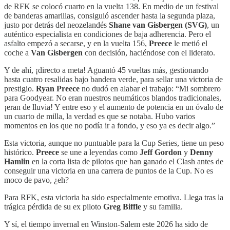
de RFK se colocó cuarto en la vuelta 138. En medio de un festival
de banderas amarillas, consiguió ascender hasta la segunda plaza,
justo por detrás del neozelandés
Shane van Gisbergen (SVG)
, un
auténtico especialista en condiciones de baja adherencia. Pero el
asfalto empezó a secarse, y en la vuelta 156,
Preece
le metió el
coche a
Van Gisbergen
con decisión, haciéndose con el liderato.
Y de ahí, ¡directo a meta! Aguantó 45 vueltas más, gestionando
hasta cuatro resalidas bajo bandera verde, para sellar una victoria de
prestigio.
Ryan Preece
no dudó en alabar el trabajo: “Mi sombrero
para Goodyear. No eran nuestros neumáticos blandos tradicionales,
¡eran de lluvia! Y entre eso y el aumento de potencia en un óvalo de
un cuarto de milla, la verdad es que se notaba. Hubo varios
momentos en los que no podía ir a fondo, y eso ya es decir algo.”
Esta victoria, aunque no puntuable para la Cup Series, tiene un peso
histórico.
Preece
se une a leyendas como
Jeff Gordon
y
Denny
Hamlin
en la corta lista de pilotos que han ganado el Clash antes de
conseguir una victoria en una carrera de puntos de la Cup. No es
moco de pavo, ¿eh?
Para RFK, esta victoria ha sido especialmente emotiva. Llega tras la
trágica pérdida de su ex piloto
Greg Biffle
y su familia.
Y sí, el tiempo invernal en Winston-Salem este 2026 ha sido de