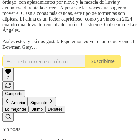
órdago, con aplazamientos por nieve y la mezcla de lluvia y
aguanieve durante la carrera. A pesar de las voces que sugieren
mover el Clash a zonas más cálidas, este tipo de tormentas son
atípicas. El clima es un factor caprichoso, como ya vimos en 2024
cuando una lluvia torrencial adelantó el Clash en el Coliseum de Los
Ángeles.
Así es esto, ¡y así nos gusta!. Esperemos volver el año que viene al
Bowman Gray…
Suscribirse
2
Compartir
Anterior
Siguiente
Lo mejor de
Último
Debates
Sin posts